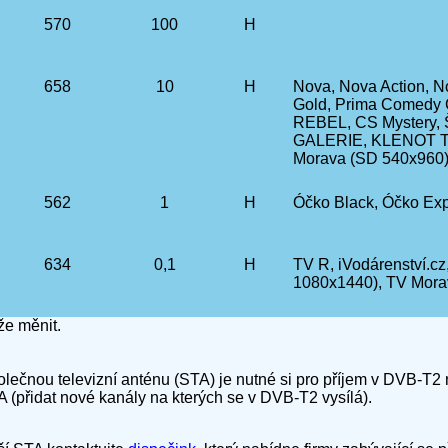
570
100
H
658
10
H
Nova, Nova Action, N
Gold, Prima Comedy C
REBEL, CS Mystery,
GALERIE, KLENOT T
Morava (SD 540x960)
562
1
H
Óčko Black, Óčko Ex
634
0,1
H
TV R, iVodárenství.
1080x1440), TV Mora
e měnit.
olečnou televizní anténu (STA) je nutné si pro příjem v DVB-T2
A (přidat nové kanály na kterých se v DVB-T2 vysílá).