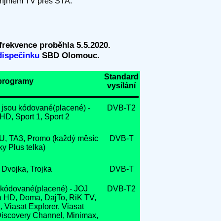
 příjmem TV přes STA.
rekvence proběhla 5.5.2020.
dispečinku
SBD Olomouc.
Standard
programy
vysílání
 jsou kódované(placené) -
DVB-T2
D, Sport 1, Sport 2
, TA3, Promo (každý měsíc
DVB-T
y Plus telka)
 Dvojka, Trojka
DVB-T
kódované(placené) - JOJ
DVB-T2
a HD, Doma, DajTo, RiK TV,
, Viasat Explorer, Viasat
 Discovery Channel, Minimax,