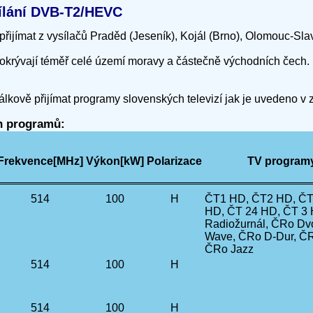
ysílání DVB-T2/HEVC
přijímat z vysílačů Praděd (Jeseník), Kojál (Brno), Olomouc-Sl
okrývají téměř celé území moravy a částečně východních čech.
álkově přijímat programy slovenských televizí jak je uvedeno v
ch programů:
Frekvence[MHz]
Výkon[kW]
Polarizace
TV programy*
514
100
H
ČT1 HD, ČT2 HD, ČT 
HD, ČT 24 HD, ČT 3
Radiožurnál, ČRo Dv
Wave, ČRo D-Dur, ČR
ČRo Jazz
514
100
H
514
100
H