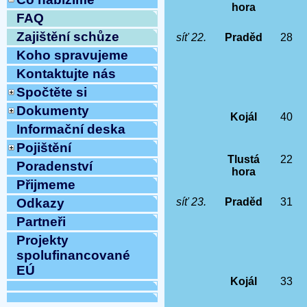
hora
FAQ
Zajištění schůze
síť 22.
Praděd
28
Koho spravujeme
Kontaktujte nás
Spočtěte si
Dokumenty
Kojál
40
Informační deska
Pojištění
Tlustá
22
Poradenství
hora
Přijmeme
síť 23.
Praděd
31
Odkazy
Partneři
Projekty
spolufinancované
EÚ
Kojál
33