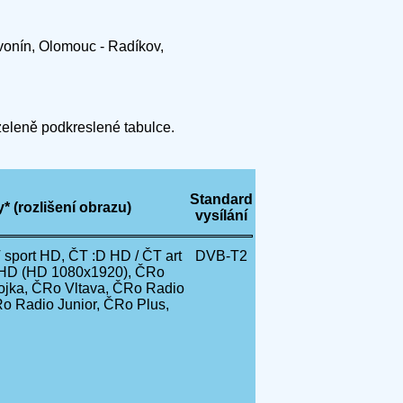
avonín, Olomouc - Radíkov,
 zeleně podkreslené tabulce.
Standard
 (rozlišení obrazu)
vysílání
sport HD, ČT :D HD / ČT art
DVB-T2
 HD (HD 1080x1920), ČRo
ojka, ČRo Vltava, ČRo Radio
o Radio Junior, ČRo Plus,