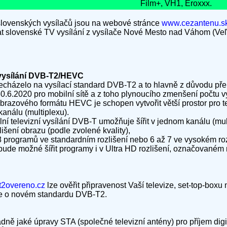
Film+, VH1, Eroxxx.
 slovenských vysílačů jsou na webové stránce
www.cezantenu.sk
mat slovenské TV vysílání z vysílače Nové Mesto nad Váhom (Veľ
 vysílání DVB-T2/HEVC
echázelo na vysílací standard DVB-T2 a to hlavně z důvodu př
.2020 pro mobilní sítě a z toho plynoucího zmenšení počtu vysí
zového formátu HEVC je schopen vytvořit větší prostor pro telev
kanálu (multiplexu).
lní televizní vysílání DVB-T umožňuje šířit v jednom kanálu (mul
šení obrazu (podle zvolené kvality),
8 programů ve standardním rozlišení nebo 6 až 7 ve vysokém roz
de možné šířit programy i v Ultra HD rozlišení, označovaném 
2overeno.cz
lze ověřit připravenost Vaší televize, set-top-box
ce o novém standardu DVB-T2.
padně jaké úpravy STA (společné televizní antény) pro příjem digi