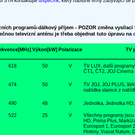
ší STA kontaktujte
dispečink
, který nabídne firmy zabývající se
zních programů-dálkový příjem - POZOR změna vysílací f
lečnou televizní anténu je třeba objednat tuto úpravu na
ekvence[MHz]
Výkon[kW]
Polarizace
TV 
618
50
V
TV LUX, další programy
ČT1, ČT2, JOJ Cinema H
474
50
V
TV JOJ, JOJ PLUS, WAU
nabídka stanice z nabídk
490
48
V
Jednotka, Jednotka HD,
522
25
V
Všechny programy jsou 
HD, Prima Plus, Markíz
Eurosport 1, Eurosport 2
History, Viasat Nature,