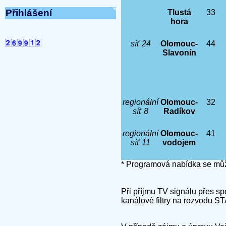
Přihlášení
Tlustá
33
hora
síť 24
Olomouc-
44
Slavonín
regionální
Olomouc-
32
síť 8
Radíkov
regionální
Olomouc-
41
síť 11
vodojem
* Programová nabídka se můž
Při příjmu TV signálu přes sp
kanálové filtry na rozvodu ST