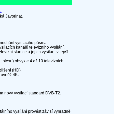
.
ká Javorina).
enechání vysílacího pásma
lacích kanálů televizního vysílání.
izní stanice a jejich vysílání v lepší
tiplexu) obvykle 4 až 10 televizních
lišení (HD).
rovněž 4K.
u na nový vysílací standard DVB-T2.
tálního vysílání provést závisí výhradně