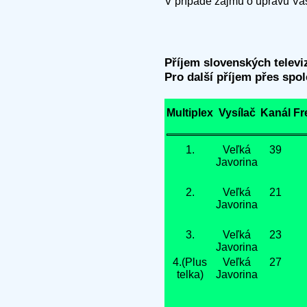
V případě zájmu o úpravu Va
Příjem slovenských televi
Pro další příjem přes spo
Multiplex
Vysílač
Kanál
Fr
1.
Veľká
39
Javorina
2.
Veľká
21
Javorina
3.
Veľká
23
Javorina
4.(Plus
Veľká
27
telka)
Javorina