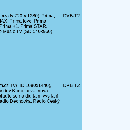
ready 720 × 1280), Prima,
DVB-T2
AX, Prima love, Prima
Prima +1, Prima STAR,
ro Music TV (SD 540x960),
m.cz TV(HD 1080x1440),
DVB-T2
andov Krimi, nova, nova
ďte se na digitální vysílání
ádio Dechovka, Rádio Český