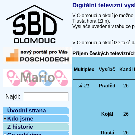
Digitální televizní v
V Olomouci a okolí je možno 
Tlustá hora (Zlín).
Vysílače uvedené v tabulce p
V Olomouci a okolí lze také d
Příjem českých televizní
Multiplex
Vysílač
Kanál
síť 21.
Praděd
26
Úvodní strana
Kojál
26
Kdo jsme
Z historie
Tlustá
26
Co nabízíme