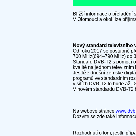
Bližší informace o přeladění
V Olomouci a okolí lze přijí
Nový standard televizního
Od roku 2017 se postupně př
700 MHz(694–790 MHz) do 30.6
Standard DVB-T2 s pomocí obra
kvalitě na jednom televizním 
Jestliže dnešní zemské digitá
programů ve standardním rozli
v sítích DVB-T2 to bude až 1
V novém standardu DVB-T2 bu
Na webové stránce
www.dvbt
Dozvíte se zde také informa
Rozhodnutí o tom, jestli, pří