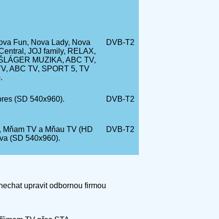
ova Fun, Nova Lady, Nova
DVB-T2
entral, JOJ family, RELAX,
 ŠLÁGER MUZIKA, ABC TV,
V, ABC TV, SPORT 5, TV
.
pres (SD 540x960).
DVB-T2
cz, Mňam TV a Mňau TV (HD
DVB-T2
va (SD 540x960).
 nechat upravit odbornou firmou