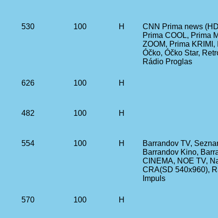
530
100
H
CNN Prima news (HD 
Prima COOL, Prima M
ZOOM, Prima KRIMI, 
Óčko, Óčko Star, Ret
Rádio Proglas
626
100
H
482
100
H
554
100
H
Barrandov TV, Sezna
Barrandov Kino, Barr
CINEMA, NOE TV, Nala
CRA(SD 540x960), R
Impuls
570
100
H