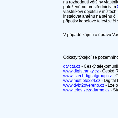
na rozhodnutí většiny vlastn
položenému prostřednictvím
vlastníkovi objektu v místech,
instalovat anténu na stěnu či 
přípojky kabelové televize či s
V případě zájmu o úpravu Va
Odkazy týkající se pozemního 
dtv.ctu.cz
- Český telekomunik
www.digistranky.cz
- České R
www.czechdigitalgroup.cz
- C
www.multiplex24.cz
- Digital
www.dvbt2overeno.cz
- Lze o
www.televizezadarmo.cz
- St