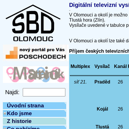
Digitální televizní v
V Olomouci a okolí je možno 
Tlustá hora (Zlín).
Vysílače uvedené v tabulce p
V Olomouci a okolí lze také d
Příjem českých televizní
Multiplex
Vysílač
Kanál
síť 21.
Praděd
26
Úvodní strana
Kojál
26
Kdo jsme
Z historie
Tlustá
26
Co nabízíme