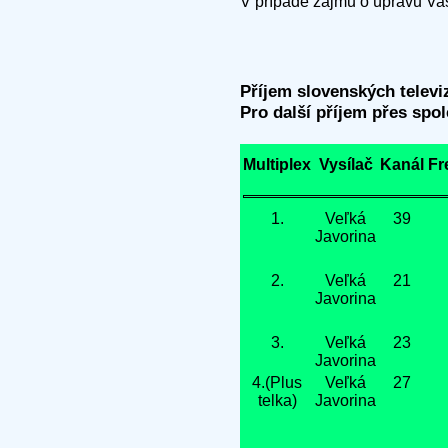
V případě zájmu o úpravu Va
Příjem slovenských televi
Pro další příjem přes spo
Multiplex
Vysílač
Kanál
Fr
1.
Veľká
39
Javorina
2.
Veľká
21
Javorina
3.
Veľká
23
Javorina
4.(Plus
Veľká
27
telka)
Javorina