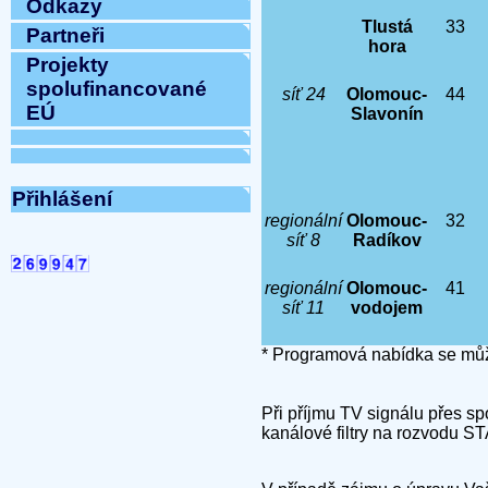
Odkazy
Tlustá
33
Partneři
hora
Projekty
spolufinancované
síť 24
Olomouc-
44
EÚ
Slavonín
Přihlášení
regionální
Olomouc-
32
síť 8
Radíkov
regionální
Olomouc-
41
síť 11
vodojem
* Programová nabídka se můž
Při příjmu TV signálu přes sp
kanálové filtry na rozvodu ST