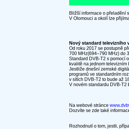
Bližší informace o přeladění
V Olomouci a okolí lze přijí
Nový standard televizního
Od roku 2017 se postupně př
700 MHz(694–790 MHz) do 30.6
Standard DVB-T2 s pomocí obra
kvalitě na jednom televizním 
Jestliže dnešní zemské digitá
programů ve standardním rozli
v sítích DVB-T2 to bude až 1
V novém standardu DVB-T2 bu
Na webové stránce
www.dvbt
Dozvíte se zde také informa
Rozhodnutí o tom, jestli, pří