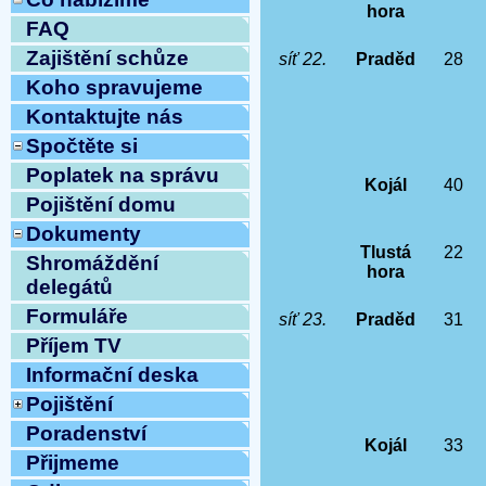
hora
FAQ
Zajištění schůze
síť 22.
Praděd
28
Koho spravujeme
Kontaktujte nás
Spočtěte si
Poplatek na správu
Kojál
40
Pojištění domu
Dokumenty
Tlustá
22
Shromáždění
hora
delegátů
Formuláře
síť 23.
Praděd
31
Příjem TV
Informační deska
Pojištění
Poradenství
Kojál
33
Přijmeme