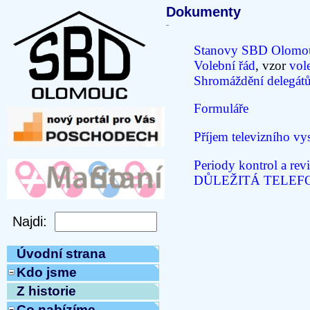
Dokumenty
Stanovy SBD Olomo
Volební řád
, vzor
vol
Shromáždění delegát
Formuláře
Příjem televizního vys
Periody kontrol a revi
DŮLEŽITÁ TELEFONNÍ
Úvodní strana
Kdo jsme
Z historie
Co nabízíme