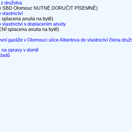
z družstva
anov SBD Olomouc NUTNÉ DORUČIT PÍSEMNĚ)
vlastnictví
E splacena anuita na bytě)
 vlastnictví s doplacením anuity
ENÍ splacena anuita na bytě)
vní garáže v Olomouci ulice Albertova do vlastnictví člena druž
na opravy v domě
kladů