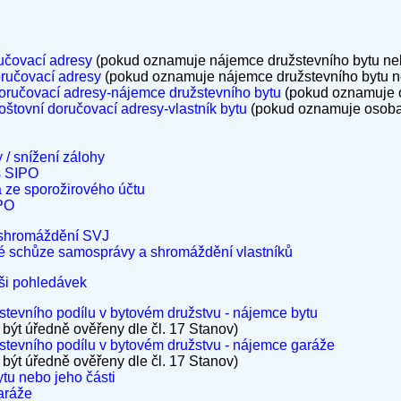
učovací adresy
(pokud oznamuje nájemce družstevního bytu neb
ručovací adresy
(pokud oznamuje nájemce družstevního bytu ne
oručovací adresy-nájemce družstevního bytu
(pokud oznamuje o
štovní doručovací adresy-vlastník bytu
(pokud oznamuje osoba j
 / snížení zálohy
s SIPO
a ze sporožirového účtu
IPO
 shromáždění SVJ
é schůze samosprávy a shromáždění vlastníků
ýši pohledávek
tevního podílu v bytovém družstvu - nájemce bytu
 být úředně ověřeny dle čl. 17 Stanov)
tevního podílu v bytovém družstvu - nájemce garáže
 být úředně ověřeny dle čl. 17 Stanov)
u nebo jeho části
aráže