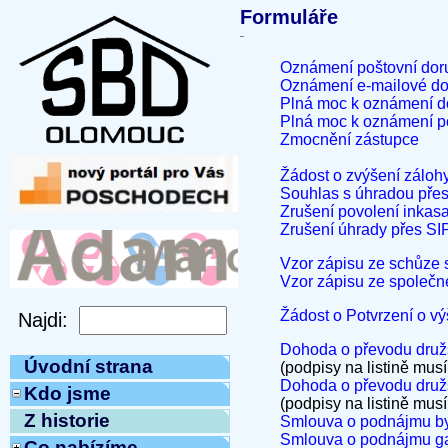
Formuláře
Oznámení poštovní dor
Oznámení e-mailové do
Plná moc k oznámení d
Plná moc k oznámení po
Zmocnění zástupce
Žádost o zvýšení zálohy
Souhlas s úhradou pře
Zrušení povolení inkas
Zrušení úhrady přes S
Vzor zápisu ze schůze
Vzor zápisu ze společn
Žádost o Potvrzení o v
Dohoda o převodu družs
Úvodní strana
(podpisy na listině musí
Dohoda o převodu družs
Kdo jsme
(podpisy na listině musí
Z historie
Smlouva o podnájmu byt
Smlouva o podnájmu g
Co nabízíme