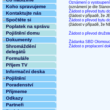
Oznámení o vystoupení 
Koho spravujeme
(oznámení je dle St
Žádost o převod bytu do 
Kontaktujte nás
(žádost v případě, že J
Spočtěte si
Žádost o převod bytu do
(žádost v případě, že N
Poplatek na správu
Pojištění domu
Žádost o převod družste
Dokumenty
Žádanka SBD Olomouc 
Shromáždění
Žádost o proplacení do
delegátů
Formuláře
Příjem TV
Informační deska
Pojištění
Poradenství
Přijmeme
Odkazy
Partneři