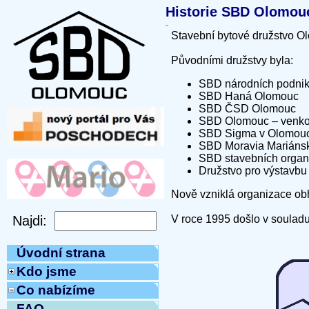
Historie SBD Olomou
Stavební bytové družstvo Ol
Původními družstvy byla:
SBD národních podni
SBD Haná Olomouc
SBD ČSD Olomouc
SBD Olomouc – venkov
SBD Sigma v Olomouci
SBD Moravia Mariánsk
SBD stavebních organ
Družstvo pro výstavbu
Nově vzniklá organizace obh
V roce 1995 došlo v souladu 
Úvodní strana
Kdo jsme
Co nabízíme
FAQ