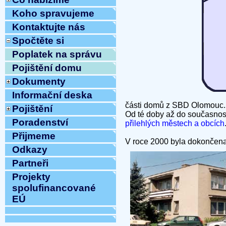
Koho spravujeme
Kontaktujte nás
Spočtěte si
Poplatek na správu
Pojištění domu
Dokumenty
Informační deska
části domů z SBD Olomouc
Pojištění
Od té doby až do současnost
Poradenství
přilehlých městech a obcích
Přijmeme
V roce 2000 byla dokončena 
Odkazy
Partneři
Projekty
spolufinancované
EÚ