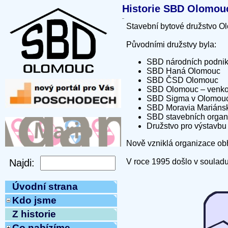
Historie SBD Olomou
Stavební bytové družstvo Ol
Původními družstvy byla:
SBD národních podni
SBD Haná Olomouc
SBD ČSD Olomouc
SBD Olomouc – venkov
SBD Sigma v Olomouci
SBD Moravia Mariánsk
SBD stavebních organ
Družstvo pro výstavbu
Nově vzniklá organizace obh
V roce 1995 došlo v souladu 
Úvodní strana
Kdo jsme
Z historie
Co nabízíme