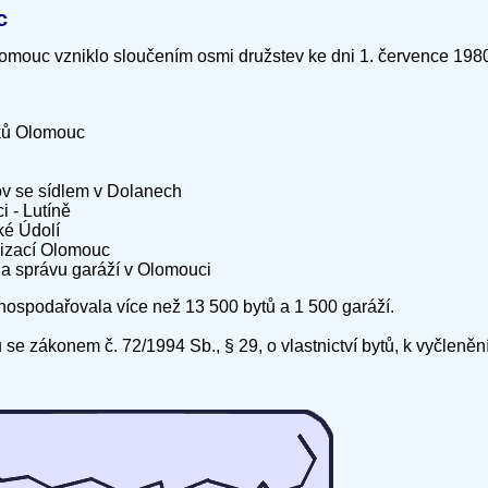
c
omouc vzniklo sloučením osmi družstev ke dni 1. července 198
ků Olomouc
 se sídlem v Dolanech
 - Lutíně
é Údolí
izací Olomouc
 a správu garáží v Olomouci
ospodařovala více než 13 500 bytů a 1 500 garáží.
se zákonem č. 72/1994 Sb., § 29, o vlastnictví bytů, k vyčleněn