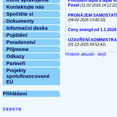
Přerušení tepla a teplé 
Povel
(11-02-2026 14:12:22
Kontaktujte nás
...
Spočtěte si
PRONÁJEM SAMOSTATNÝC
(04-02-2026 13:42:10)
Dokumenty
...
Informační deska
Ceny energií od 1.1.2026
...
Pojištění
UZAVŘENÍ ADMINISTRATI
Poradenství
(01-12-2025 09:52:42)
...
Přijmeme
Historie aktualit - skrýt
V úterý 11.11.2025 od 10
Odkazy
linky, e-mail MIMO PROV
Partneři
...
Havárie vody
(30-10-2025 
Projekty
...
spolufinancované
ODSTÁVKA PEVNÝCH TE
EÚ
8.10.2025 OD 9:00h DO c
Vážení klienti, ...
Přihlášení
ZAHÁJENÍ TOPNÉ SEZÓNY
12:54:12)
...
Ve středu 10.9.2025 od 11
MIMO PROVOZ
(10-09-202