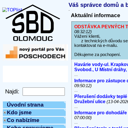
Váš správce domů a b
Aktuální informace
ODSTÁVKA PEVNÝCH TEL
08:32:12)
Vážení klienti,
z technických důvodu se ne
kontaktovat na e-mailu.
Děkujeme za pochopení.
Havárie vody-ul. Krapkov
Svobod., U Místní dráhy
...
Informace pro zástupce 
09:50:12)
...
Přerušení dodávky teplé
Družební ulice
(13-04-202
Úvodní strana
...
Kdo jsme
Informace pro dohodáře
07:00:00)
Co nabízíme
...
Koho spravujeme