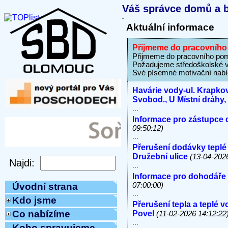
Váš správce domů a b
Aktuální informace
Přijmeme do pracovní
Přijmeme do pracovního p
Požadujeme středoškolské vz
Své písemné motivační nabíd
Havárie vody-ul. Krapkov
Svobod., U Místní dráhy
...
Informace pro zástupce 
09:50:12)
...
Přerušení dodávky teplé
Družební ulice
(13-04-202
...
Informace pro dohodáře
07:00:00)
Úvodní strana
...
Kdo jsme
Přerušení tepla a teplé 
Co nabízíme
Povel
(11-02-2026 14:12:22
...
Koho spravujeme