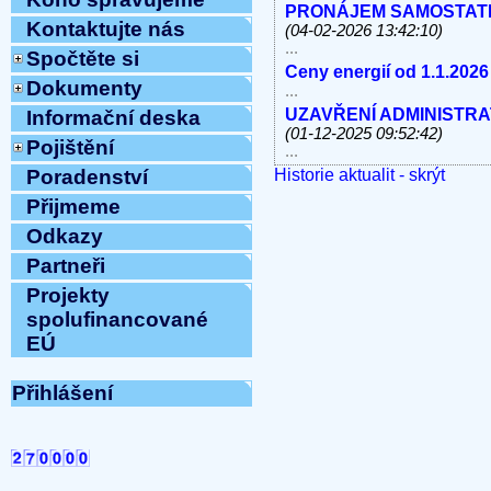
PRONÁJEM SAMOSTATNÝC
Kontaktujte nás
(04-02-2026 13:42:10)
...
Spočtěte si
Ceny energií od 1.1.2026
Dokumenty
...
UZAVŘENÍ ADMINISTRATI
Informační deska
(01-12-2025 09:52:42)
Pojištění
...
Historie aktualit - skrýt
V úterý 11.11.2025 od 10
Poradenství
linky, e-mail MIMO PROV
Přijmeme
...
Odkazy
Havárie vody
(30-10-2025 
...
Partneři
ODSTÁVKA PEVNÝCH TE
Projekty
8.10.2025 OD 9:00h DO c
spolufinancované
Vážení klienti, ...
EÚ
ZAHÁJENÍ TOPNÉ SEZÓNY
12:54:12)
...
Přihlášení
Ve středu 10.9.2025 od 11
MIMO PROVOZ
(10-09-202
...
Přijmeme do pracovního 
pracovnici/pracovníka t