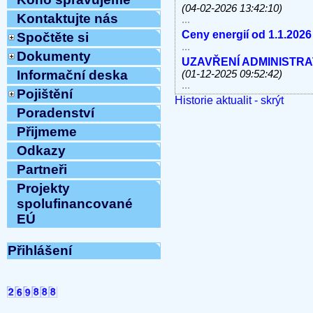
(04-02-2026 13:42:10)
Kontaktujte nás
...
Ceny energií od 1.1.2026
Spočtěte si
...
Dokumenty
UZAVŘENÍ ADMINISTRATI
Informační deska
(01-12-2025 09:52:42)
...
Pojištění
Historie aktualit - skrýt
V úterý 11.11.2025 od 10
Poradenství
linky, e-mail MIMO PROV
...
Přijmeme
Havárie vody
(30-10-2025 
Odkazy
...
ODSTÁVKA PEVNÝCH TE
Partneři
8.10.2025 OD 9:00h DO c
Projekty
Vážení klienti, ...
spolufinancované
ZAHÁJENÍ TOPNÉ SEZÓNY
EÚ
12:54:12)
...
Ve středu 10.9.2025 od 11
Přihlášení
MIMO PROVOZ
(10-09-202
...
Přijmeme do pracovního 
pracovnici/pracovníka t
...