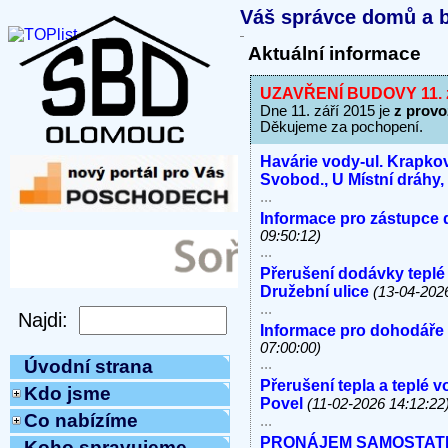
Váš správce domů a b
Aktuální informace
UZAVŘENÍ BUDOVY 11. z
Dne 11. září 2015 je
z prov
Děkujeme za pochopení.
Havárie vody-ul. Krapkov
Svobod., U Místní dráhy
...
Informace pro zástupce 
09:50:12)
...
Přerušení dodávky teplé
Družební ulice
(13-04-202
...
Informace pro dohodáře
07:00:00)
...
Úvodní strana
Přerušení tepla a teplé 
Kdo jsme
Povel
(11-02-2026 14:12:22
Co nabízíme
...
PRONÁJEM SAMOSTATNÝC
Koho spravujeme