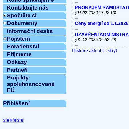
...
Kontaktujte nás
PRONÁJEM SAMOSTATNÝC
(04-02-2026 13:42:10)
Spočtěte si
...
Dokumenty
Ceny energií od 1.1.2026
...
Informační deska
UZAVŘENÍ ADMINISTRATI
Pojištění
(01-12-2025 09:52:42)
...
Poradenství
Historie aktualit - skrýt
V úterý 11.11.2025 od 10
Přijmeme
linky, e-mail MIMO PROV
...
Odkazy
Havárie vody
(30-10-2025 
Partneři
...
Projekty
ODSTÁVKA PEVNÝCH TE
8.10.2025 OD 9:00h DO c
spolufinancované
Vážení klienti, ...
EÚ
ZAHÁJENÍ TOPNÉ SEZÓNY
12:54:12)
Přihlášení
...
Ve středu 10.9.2025 od 11
MIMO PROVOZ
(10-09-202
...
Přijmeme do pracovního 