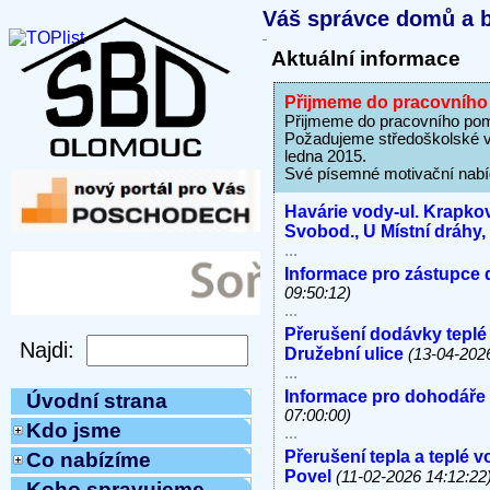
Váš správce domů a b
Aktuální informace
Přijmeme do pracovního 
Přijmeme do pracovního pomě
Požadujeme středoškolské v
ledna 2015.
Své písemné motivační nabíd
Havárie vody-ul. Krapkov
Svobod., U Místní dráhy
...
Informace pro zástupce 
09:50:12)
...
Přerušení dodávky teplé
Družební ulice
(13-04-202
...
Informace pro dohodáře
Úvodní strana
07:00:00)
Kdo jsme
...
Přerušení tepla a teplé 
Co nabízíme
Povel
(11-02-2026 14:12:22
Koho spravujeme