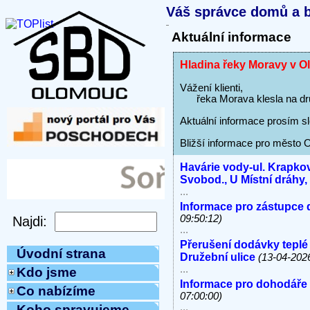
Váš správce domů a b
Aktuální informace
Hladina řeky Moravy v O
Vážení klienti,
řeka Morava klesla na dru
Aktuální informace prosím sl
Bližší informace pro město
Havárie vody-ul. Krapkov
Svobod., U Místní dráhy
...
Informace pro zástupce 
09:50:12)
...
Přerušení dodávky teplé
Úvodní strana
Družební ulice
(13-04-202
...
Kdo jsme
Informace pro dohodáře
Co nabízíme
07:00:00)
...
Koho spravujeme