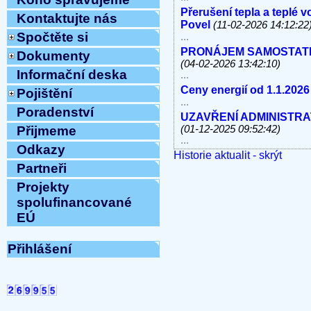
Přerušení tepla a teplé 
Kontaktujte nás
Povel
(11-02-2026 14:12:22
Spočtěte si
...
PRONÁJEM SAMOSTATNÝC
Dokumenty
(04-02-2026 13:42:10)
Informační deska
...
Ceny energií od 1.1.2026
Pojištění
...
Poradenství
UZAVŘENÍ ADMINISTRATI
(01-12-2025 09:52:42)
Přijmeme
...
Odkazy
Historie aktualit - skrýt
V úterý 11.11.2025 od 10
Partneři
linky, e-mail MIMO PROV
...
Projekty
Havárie vody
(30-10-2025 
spolufinancované
...
EÚ
ODSTÁVKA PEVNÝCH TE
8.10.2025 OD 9:00h DO c
Vážení klienti, ...
Přihlášení
ZAHÁJENÍ TOPNÉ SEZÓNY
12:54:12)
...
Ve středu 10.9.2025 od 11