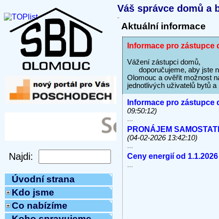
Váš správce domů a b
Aktuální informace
Informace pro zástupce 
Vážení zástupci domů,
doporučujeme, aby jste na s
Olomouc a ověřit možnost na
jednotlivých uživatelů bytů 
Informace pro zástupce 
09:50:12)
...
PRONÁJEM SAMOSTATNÝC
(04-02-2026 13:42:10)
...
Ceny energií od 1.1.2026
...
Úvodní strana
Kdo jsme
Co nabízíme
Koho spravujeme