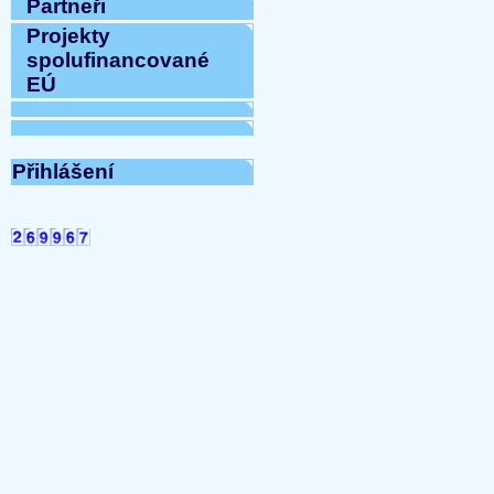
Partneři
Projekty
spolufinancované
EÚ
Přihlášení