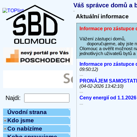
Váš správce domů a b
Aktuální informace
Informace pro zástupce 
Vážení zástupci domů,
doporučujeme, aby jste na s
Olomouc a ověřit možnost na
jednotlivých uživatelů bytů 
Informace pro zástupce 
09:50:12)
...
PRONÁJEM SAMOSTATNÝC
(04-02-2026 13:42:10)
...
Ceny energií od 1.1.2026
...
Úvodní strana
Kdo jsme
Co nabízíme
Koho spravujeme