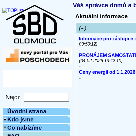
Váš správce domů a b
Aktuální informace
(-- )
Informace pro zástupce 
09:50:12)
...
PRONÁJEM SAMOSTATNÝC
(04-02-2026 13:42:10)
...
Ceny energií od 1.1.2026
...
Úvodní strana
Kdo jsme
Co nabízíme
FAQ