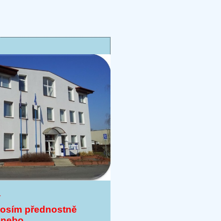
Y
rosím přednostně
 nebo