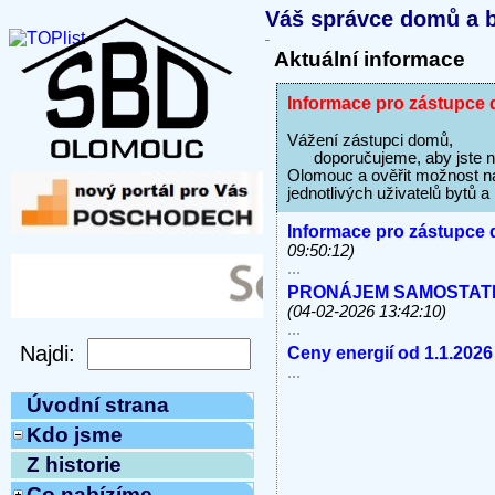
Váš správce domů a b
Aktuální informace
Informace pro zástupce 
Vážení zástupci domů,
doporučujeme, aby jste na s
Olomouc a ověřit možnost na
jednotlivých uživatelů bytů 
Informace pro zástupce 
09:50:12)
...
PRONÁJEM SAMOSTATNÝC
(04-02-2026 13:42:10)
...
Ceny energií od 1.1.2026
...
Úvodní strana
Kdo jsme
Z historie
Co nabízíme