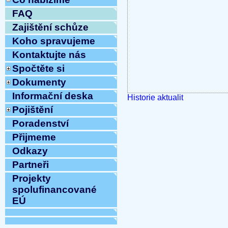
FAQ
Zajištění schůze
Koho spravujeme
Kontaktujte nás
Spočtěte si
Dokumenty
Informační deska
Historie aktualit
Pojištění
Poradenství
Přijmeme
Odkazy
Partneři
Projekty
spolufinancované
EÚ