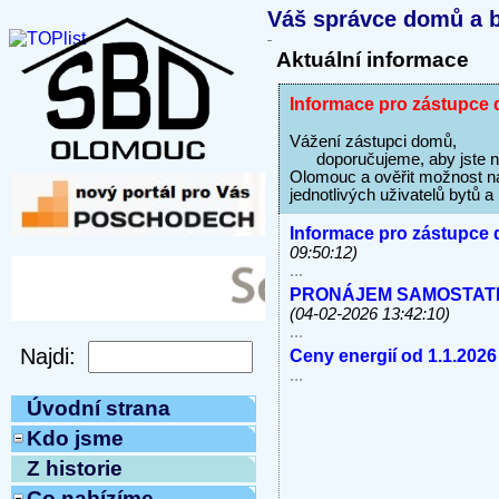
Váš správce domů a b
Aktuální informace
Informace pro zástupce 
Vážení zástupci domů,
doporučujeme, aby jste na s
Olomouc a ověřit možnost na
jednotlivých uživatelů bytů 
Informace pro zástupce 
09:50:12)
...
PRONÁJEM SAMOSTATNÝC
(04-02-2026 13:42:10)
...
Ceny energií od 1.1.2026
...
Úvodní strana
Kdo jsme
Z historie
Co nabízíme