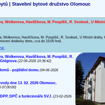
ytů | Stavební bytové družstvo Olomouc
a, Wolkerova, Havlíčkova, M. Pospíšil., R. Svobod., U Míst
, Wolkerova, Havlíčkova, M. Pospíšil., R. Svobod., U Místní dráhy,
novení dodávky dnes, cca do 15:00 hod.
DE
.
a, Wolkerova, Havlíčkova, M. Pospíšil., R.
, Grégrova
(22-06-2026 10:36:42)
domů - pojištění domu
(04-06-2026
 vody dne 13. 02. 2026 Olomouc,
6 07:00:00)
 DPP, DPČ a funkcionáře SVJ.
(23-02-2026