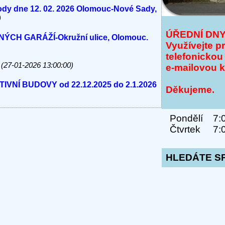
vody dne 12. 02. 2026 Olomouc-Nové Sady,
)
ÚŘEDNÍ DN
H GARÁŽÍ-Okružní ulice, Olomouc.
Využívejte p
telefonickou
(27-01-2026 13:00:00)
e-mailovou 
VNÍ BUDOVY od 22.12.2025 do 2.1.2026
Děkujeme.
.00 hodin do cca 13:00 pevné telefonních
Pondělí 7:00
OZ.
(05-11-2025 10:59:10)
Čtvrtek 7:00
10:54:12)
HLEDÁTE S
LEFONNÍCH LINEK a E-MAILu DNE
ca 10:00h
(06-10-2025 08:32:12)
 v Olomouci od 24.09.2025.
(23-09-2025
.30 hodin pevné telefonních linky, e-mail