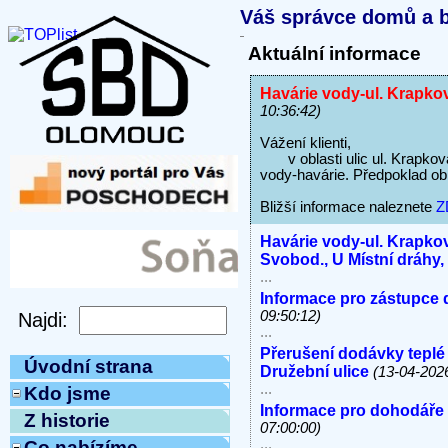
Váš správce domů a b
Aktuální informace
Havárie vody-ul. Krapkov
10:36:42)
Vážení klienti,
v oblasti ulic ul. Krapkova
vody-havárie. Předpoklad ob
Bližší informace naleznete
Z
Havárie vody-ul. Krapkov
Svobod., U Místní dráhy
...
Informace pro zástupce 
09:50:12)
...
Přerušení dodávky teplé
Úvodní strana
Družební ulice
(13-04-202
...
Kdo jsme
Informace pro dohodáře
Z historie
07:00:00)
...
Co nabízíme