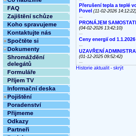
Přerušení tepla a teplé 
FAQ
Povel
(11-02-2026 14:12:22
Zajištění schůze
...
PRONÁJEM SAMOSTATNÝC
Koho spravujeme
(04-02-2026 13:42:10)
Kontaktujte nás
...
Ceny energií od 1.1.2026
Spočtěte si
...
Dokumenty
UZAVŘENÍ ADMINISTRATI
(01-12-2025 09:52:42)
Shromáždění
...
delegátů
Historie aktualit - skrýt
V úterý 11.11.2025 od 10
Formuláře
linky, e-mail MIMO PROV
...
Příjem TV
Havárie vody
(30-10-2025 
Informační deska
...
Pojištění
ODSTÁVKA PEVNÝCH TE
8.10.2025 OD 9:00h DO c
Poradenství
Vážení klienti, ...
Přijmeme
ZAHÁJENÍ TOPNÉ SEZÓNY
12:54:12)
Odkazy
...
Partneři
Ve středu 10.9.2025 od 11