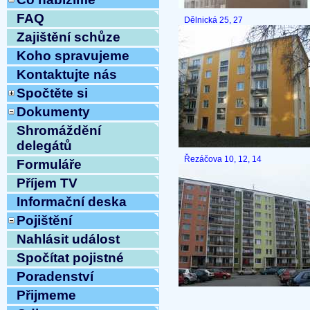
FAQ
Dělnická 25, 27
Zajištění schůze
Koho spravujeme
Kontaktujte nás
Spočtěte si
Dokumenty
Shromáždění
delegátů
Řezáčova 10, 12, 14
Formuláře
Příjem TV
Informační deska
Pojištění
Nahlásit událost
Spočítat pojistné
Poradenství
Přijmeme