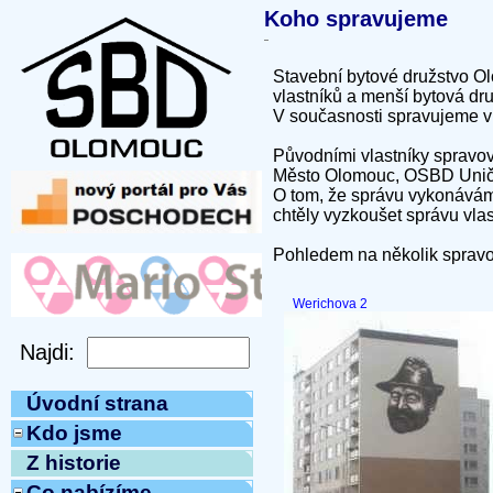
Koho spravujeme
Stavební bytové družstvo Ol
vlastníků a menší bytová dru
V současnosti spravujeme ví
Původními vlastníky spravova
Město Olomouc, OSBD Uničov
O tom, že správu vykonáváme
chtěly vyzkoušet správu vlas
Pohledem na několik spravo
Werichova 2
Úvodní strana
Kdo jsme
Z historie
Co nabízíme