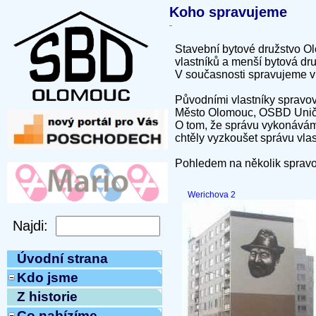
Koho spravujeme
Stavební bytové družstvo Ol
vlastníků a menší bytová dru
V současnosti spravujeme ví
Původními vlastníky spravova
Město Olomouc, OSBD Uničov
O tom, že správu vykonáváme
chtěly vyzkoušet správu vlas
Pohledem na několik spravo
Werichova 2
Úvodní strana
Kdo jsme
Z historie
Co nabízíme