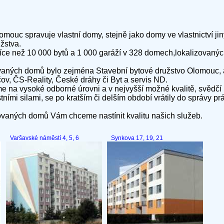
omouc spravuje vlastní domy, stejně jako domy ve vlastnictví ji
žstva.
ce než 10 000 bytů a 1 000 garáží v 328 domech,lokalizovaných
ných domů bylo zejména Stavební bytové družstvo Olomouc, ale i
, ČS-Reality, České dráhy či Byt a servis ND.
 na vysoké odborné úrovni a v nejvyšší možné kvalitě, svědčí i
tními silami, se po kratším či delším období vrátily do správy p
vaných domů Vám chceme nastínit kvalitu našich služeb.
Varšavské náměstí 4, 5, 6
Synkova 17, 19, 21