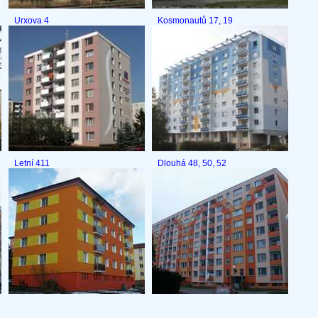
Urxova 4
Kosmonautů 17, 19
Letní 411
Dlouhá 48, 50, 52