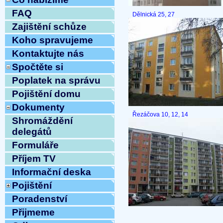
FAQ
Dělnická 25, 27
Zajištění schůze
Koho spravujeme
Kontaktujte nás
Spočtěte si
Poplatek na správu
Pojištění domu
Dokumenty
Řezáčova 10, 12, 14
Shromáždění
delegátů
Formuláře
Příjem TV
Informační deska
Pojištění
Poradenství
Přijmeme