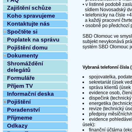
• v listinné podobě za
Zajištění schůze
sídlem Novosadský dvů
• telefonicky na čísle 
Koho spravujeme
a každý pracovní čtvrt
Kontaktujte nás
• osobně po předchozí 
Spočtěte si
SBD Olomouc ve smyslu 
Poplatek na správu
subjekt nevykonává prác
systém SBD Olomouc je 
Pojištění domu
Dokumenty
Shromáždění
Vybraná telefonní čísla
delegátů
spojovatelka, podat
Formuláře
sekretariát (úsek ve
Příjem TV
správa klientů (úsek
evidence osob, člen
Informační deska
dispečink (technický
Pojištění
energetika (technick
revize (technický ús
Poradenství
předpisy měsíčních/
Přijmeme
evidence pohledávek
úsek):
Odkazy
finanční účtárna (e