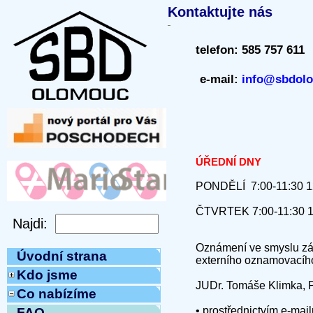
Kontaktujte nás
telefon:
585 757 611
e-mail:
info@sbdol
ÚŘEDNÍ DNY
PONDĚLÍ 7:00-11:30 1
ČTVRTEK 7:00-11:30 1
Oznámení ve smyslu zák
Úvodní strana
externího oznamovacího 
Kdo jsme
JUDr. Tomáše Klimka, P
Co nabízíme
• prostřednictvím e-mai
FAQ