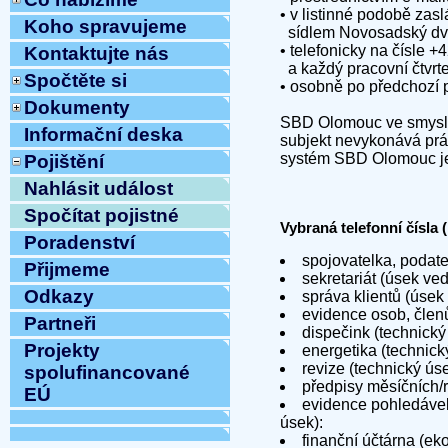
• v listinné podobě za
Koho spravujeme
sídlem Novosadský dvů
• telefonicky na čísle 
Kontaktujte nás
a každý pracovní čtvrt
Spočtěte si
• osobně po předchozí 
Dokumenty
SBD Olomouc ve smyslu 
Informační deska
subjekt nevykonává prác
systém SBD Olomouc je 
Pojištění
Nahlásit událost
Spočítat pojistné
Vybraná telefonní čísla
Poradenství
spojovatelka, podat
Přijmeme
sekretariát (úsek ve
Odkazy
správa klientů (úsek
evidence osob, člen
Partneři
dispečink (technický
Projekty
energetika (technick
revize (technický ús
spolufinancované
předpisy měsíčních/
EÚ
evidence pohledávek
úsek):
finanční účtárna (e