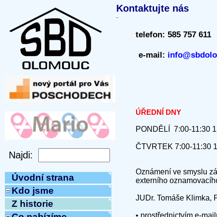
Kontaktujte nás
telefon:
585 757 611
e-mail:
info@sbdol
ÚŘEDNÍ DNY
PONDĚLÍ 7:00-11:30 1
ČTVRTEK 7:00-11:30 1
Oznámení ve smyslu zák
Úvodní strana
externího oznamovacího 
Kdo jsme
JUDr. Tomáše Klimka, P
Z historie
• prostřednictvím e-mai
Co nabízíme