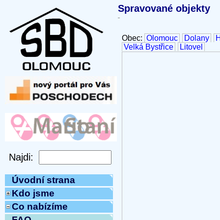
Spravované objekty
Obec:
Olomouc
Dolany
H
Velká Bystřice
Litovel
Úvodní strana
Kdo jsme
Co nabízíme
FAQ