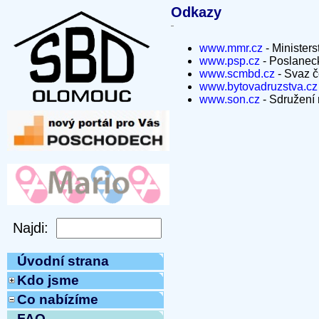
Odkazy
www.mmr.cz
- Ministers
www.psp.cz
- Poslanec
www.scmbd.cz
- Svaz č
www.bytovadruzstva.cz
www.son.cz
- Sdružení
Úvodní strana
Kdo jsme
Co nabízíme
FAQ