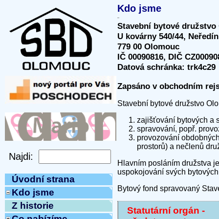
Kdo jsme
Stavební bytové družstv
U kovárny 540/44, Neředín
779 00 Olomouc
IČ 00090816, DIČ CZ00090
Datová schránka: trk4c29
Zapsáno v obchodním rejs
Stavební bytové družstvo Ol
zajišťování bytových a 
spravování, popř. provo
provozování obdobných č
prostorů) a nečlenů druž
Hlavním posláním družstva je 
uspokojování svých bytových 
Úvodní strana
Bytový fond spravovaný Stave
Kdo jsme
Z historie
Statutární orgán -
Co nabízíme