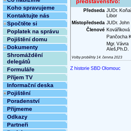
představenstvo:
Koho spravujeme
Předseda
JUDr. Koňař
Kontaktujte nás
Libor
Místopředseda
JUDr. John
Spočtěte si
Členové
Kováříková
Poplatek na správu
Pančocha K
Pojištění domu
Mgr. Vávra
Dokumenty
Aleš,Ph.D.
Shromáždění
Volby proběhly 14. června 2023
delegátů
Z historie SBD Olomouc
Formuláře
Příjem TV
Informační deska
Pojištění
Poradenství
Přijmeme
Odkazy
Partneři