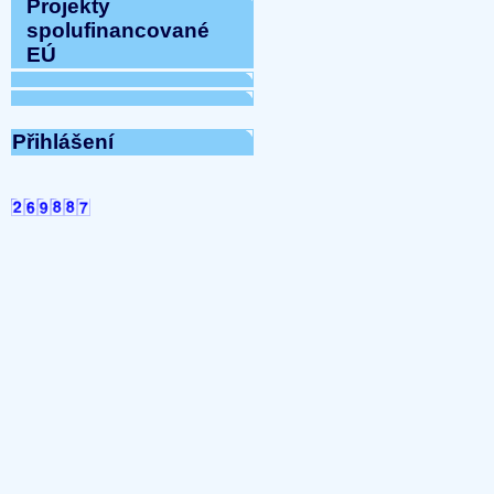
Projekty
spolufinancované
EÚ
Přihlášení