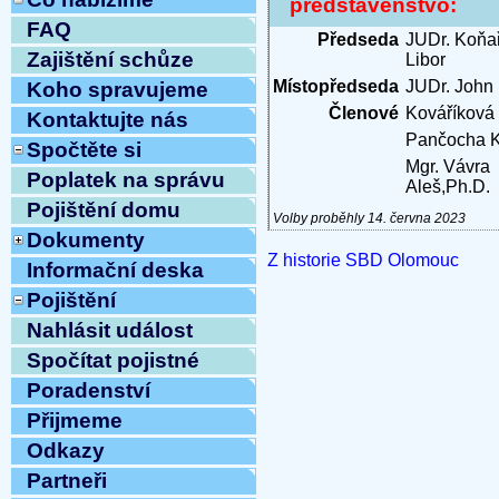
představenstvo:
FAQ
Předseda
JUDr. Koňař
Zajištění schůze
Libor
Místopředseda
JUDr. John
Koho spravujeme
Členové
Kováříková
Kontaktujte nás
Pančocha K
Spočtěte si
Mgr. Vávra
Poplatek na správu
Aleš,Ph.D.
Pojištění domu
Volby proběhly 14. června 2023
Dokumenty
Z historie SBD Olomouc
Informační deska
Pojištění
Nahlásit událost
Spočítat pojistné
Poradenství
Přijmeme
Odkazy
Partneři