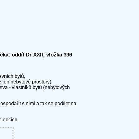
a: oddíl Dr XXII, vložka 396
evních bytů,
e jen nebytové prostory),
tva - vlastníků bytů (nebytových
spodařit s nimi a tak se podílet na
h obcích.