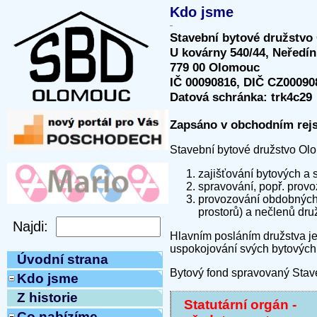
Kdo jsme
Stavební bytové družstv
U kovárny 540/44, Neředín
779 00 Olomouc
IČ 00090816, DIČ CZ00090
Datová schránka: trk4c29
Zapsáno v obchodním rejs
Stavební bytové družstvo Ol
zajišťování bytových a 
spravování, popř. provo
provozování obdobných č
prostorů) a nečlenů druž
Hlavním posláním družstva je 
uspokojování svých bytových 
Úvodní strana
Bytový fond spravovaný Stave
Kdo jsme
Z historie
Statutární orgán -
Co nabízíme