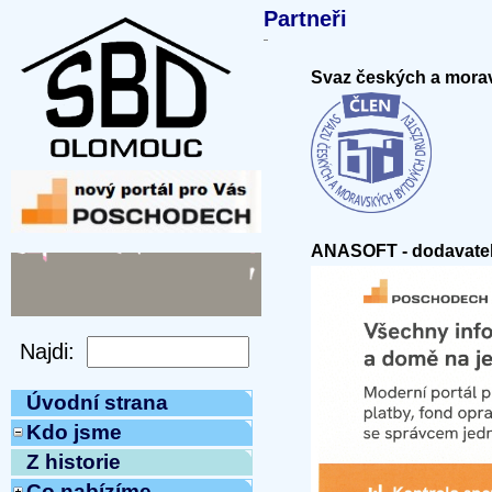
Partneři
Svaz českých a mora
ANASOFT - dodavatel
Úvodní strana
Kdo jsme
Z historie
Co nabízíme