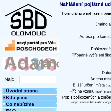
Nahlášení pojištné ud
Formulář pro nahlášení poji
Jméno a 
Adresa pro kores
Poškozené 
Případné vyčíslení ško
Datu
Adresa míst
Bližší určení místa
(nap
Úvodní strana
Příčina vzniku
(např.: pras
Kdo jsme
Popis poškozených a zniče
(např.: zničená bílá malba v obý
Co nabízíme
FAQ