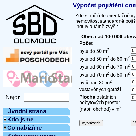
Výpočet pojištění do
Zde si můžete orientačně vy
nemovitost standardně pojiš
induividuálně zvýšit.
Obec nad 100 000 obyv
Počet
2
bytů do 50 m
2
2
bytů od 50 m
do 60 m
2
2
bytů od 60 m
do 70 m
2
2
bytů od 70 m
do 80 m
2
bytů nad 80 m
vestavěných garáží
Plocha
ostatních
nebytových prostor
2
(např. obchod) v m
Úvodní strana
Kdo jsme
Co nabízíme
Koho spravujeme