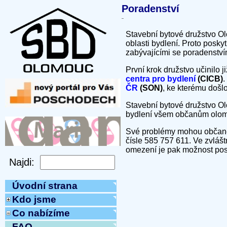
Poradenství
Stavební bytové družstvo Ol
oblasti bydlení. Proto posk
zabývajícími se poradenstvím
První krok družstvo učinilo 
centra pro bydlení
(CICB)
.
ČR
(SON)
, ke kterému došlo
Stavební bytové družstvo Olo
bydlení všem občanům olom
Své problémy mohou občané 
čísle 585 757 611. Ve zvláš
omezení je pak možnost posl
Úvodní strana
Kdo jsme
Co nabízíme
FAQ