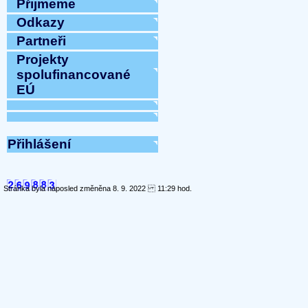
Přijmeme
Odkazy
Partneři
Projekty
spolufinancované
EÚ
Přihlášení
Stránka byla naposled změněna 8. 9. 2022 11:29 hod.