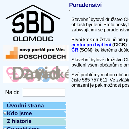
Poradenství
Stavební bytové družstvo Ol
oblasti bydlení. Proto posk
zabývajícími se poradenstvím
První krok družstvo učinilo 
centra pro bydlení
(CICB)
.
ČR
(SON)
, ke kterému došlo
Stavební bytové družstvo Olo
bydlení všem občanům olom
Své problémy mohou občané 
čísle 585 757 611. Ve zvláš
omezení je pak možnost posl
Úvodní strana
Kdo jsme
Z historie
Co nabízíme