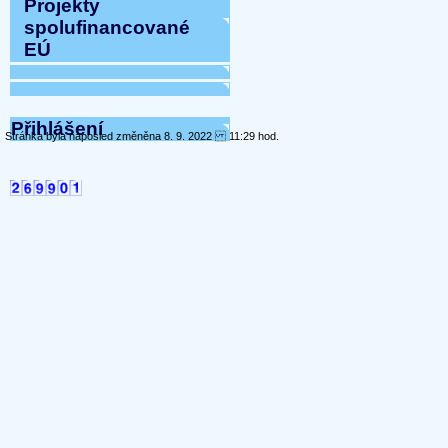
Projekty
spolufinancované
EÚ
Přihlášení
Stránka byla naposled změněna 8. 9. 2022 11:29 hod.