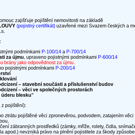
omouc zajišťuje pojištění nemovitosti na základě
MLOUVY
(pojistný certifikát)
uzavřené mezi Svazem českých a mo
.s.
:
istnými podmínkami
P-100/14
a
P-700/14
ti za újmu
, upraveno pojistnými podmínkami
P-600/14
ou brány jako odpovědnost za újmu.
no pojistnými podmínkami
P-200/14
rství
klování
odcizení – stavební součásti a příslušenství budov
 odcizení – věci ve společných prostorách
 úderu blesku“
z pojištění):
bo ztrátu pojištěné věci zpronevěrou, podvodem, zatajením vě
obou,
čení zábranných prostředků (zámky, mříže, rolety, čidla, snímače,
a apod.) nevzniká právo na plnění pojistitele za škody způsobe