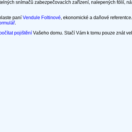
lných snímačů zabezpečovacích zařízení, nalepených fólií, ná
laste paní
Vendule Foltinové
, ekonomické a daňové referentce.
ormulář
.
počítat pojištění
Vašeho domu. Stačí Vám k tomu pouze znát veli