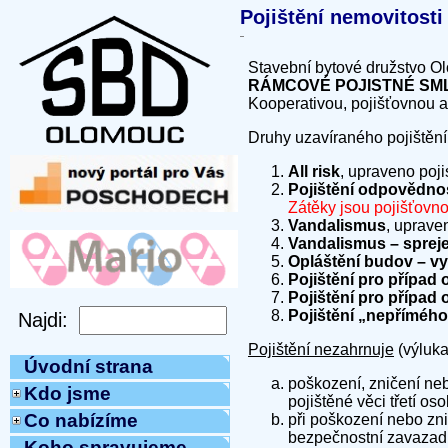
Pojištění nemovitosti
Stavební bytové družstvo Ol
RÁMCOVÉ POJISTNÉ S
Kooperativou, pojišťovnou a
Druhy uzavíraného pojištění
All risk
, upraveno poj
Pojištění odpovědnos
Zátěky jsou pojišťovn
Vandalismus
, uprave
Vandalismus – spreje
Opláštění budov – vy
Pojištění pro případ 
Pojištění pro případ
Pojištění „nepřímého
Pojištění nezahrnuje
(výluka 
Úvodní strana
poškození, zničení ne
Kdo jsme
pojištěné věci třetí os
Co nabízíme
při poškození nebo zni
bezpečnostní zavazadl
Koho spravujeme