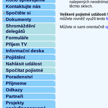
nalepených neodnímate
Kontaktujte nás
těchto sklech.
Spočtěte si
Veškeré pojistné události
h
můžete rovněž využít tento
f
Dokumenty
Shromáždění
Můžete si sami orientačně
s
delegátů
Formuláře
Příjem TV
Informační deska
Pojištění
Nahlásit událost
Spočítat pojistné
Poradenství
Přijmeme
Odkazy
Partneři
Projekty