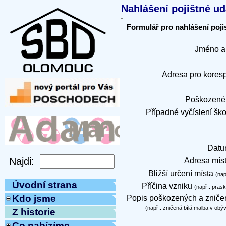
Nahlášení pojištné ud
Formulář pro nahlášení poji
Jméno a 
Adresa pro kores
Poškozené 
Případné vyčíslení ško
Datu
Adresa míst
Bližší určení místa
(nap
Úvodní strana
Příčina vzniku
(např.: pras
Kdo jsme
Popis poškozených a zniče
(např.: zničená bílá malba v obý
Z historie
Co nabízíme